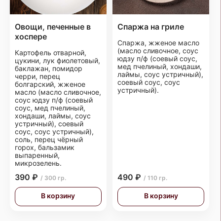
Овощи, печенные в
Спаржа на гриле
хоспере
Спаржа, жженое масло
(масло сливочное, соус
Картофель отварной,
юдзу п/ф (соевый соус,
цукини, лук фиолетовый,
мед пчелиный, хондаши,
баклажан, помидор
лаймы, соус устричный),
черри, перец
соевый соус, соус
болгарский, жженое
устричный).
масло (масло сливочное,
соус юдзу п/ф (соевый
соус, мед пчелиный,
хондаши, лаймы, соус
устричный), соевый
соус, соус устричный),
соль, перец чёрный
горох, бальзамик
выпаренный,
микрозелень.
390 ₽
490 ₽
/ 300 гр.
/ 110 гр.
В корзину
В корзину