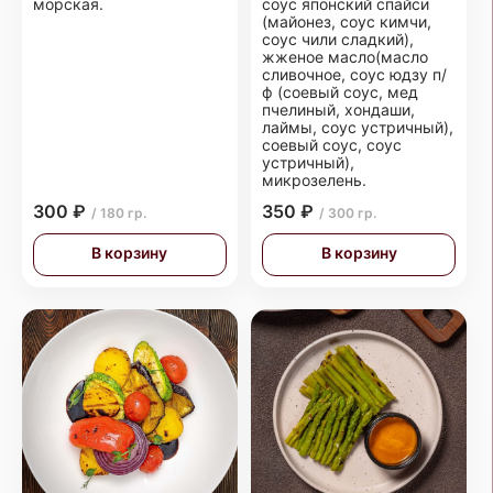
морская.
соус японский спайси
(майонез, соус кимчи,
соус чили сладкий),
жженое масло(масло
сливочное, соус юдзу п/
ф (соевый соус, мед
пчелиный, хондаши,
лаймы, соус устричный),
соевый соус, соус
устричный),
микрозелень.
300 ₽
350 ₽
/ 180 гр.
/ 300 гр.
В корзину
В корзину