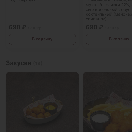
мука в/с, сливки 22%, 
сыр колбасный), соус
коктейльный (майонез
свит чили).
690 ₽
690 ₽
/ 310 гр.
/ 330 гр.
В корзину
В корзину
Закуски
(19)