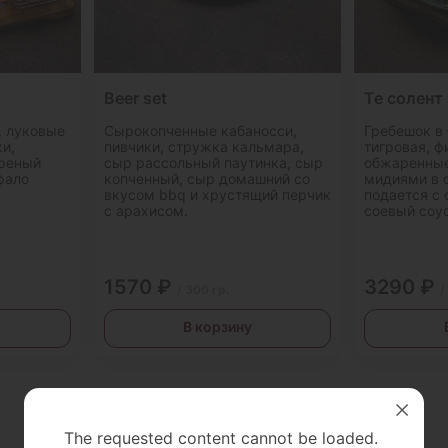
Beer set
Те солент
 луковые
Сырокопченные кабаносси,
Гребешок в 
и,
пивчики, стружка кальмара,
тигровая, ф
ареный
сыр рассольный паутинка, сыр
обжаренные
фало
копченный, сыр домашний со
мидиями в 
вкусом bbq и хрустящий перчик
подается с 
с арахисом.
соевый соус
1570 ₽
3290 ₽
/ 300 гр.
/
В корзину
The requested content cannot be loaded.