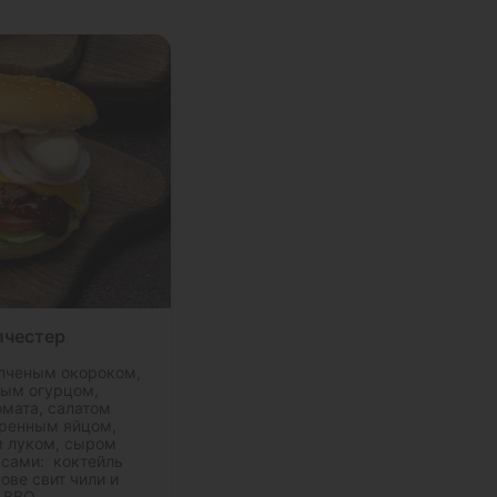
лчестер
опченым окороком,
ым огурцом,
омата, салатом
аренным яйцом,
 луком, сыром
усами: коктейль
нове свит чили и
 BBQ.