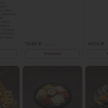
ое,
мара
а, яйцо,
, вяленое
ая
ю Анкл
аперсы,
з, огурцы
ый горох,
ок чищ.)
1540 ₽
4010 ₽
/ 520 гр.
/
В корзину