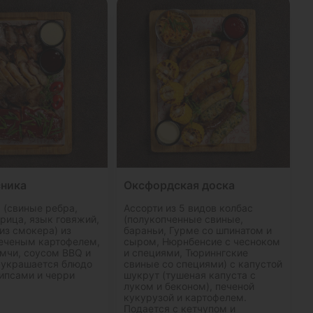
сника
Оксфордская доска
 (свиные ребра,
Ассорти из 5 видов колбас
рица, язык говяжий,
(полукопченные свиные,
из смокера) из
бараньи, Гурме со шпинатом и
печеным картофелем,
сыром, Нюрнбенсие с чесноком
имчи, соусом BBQ и
и специями, Тюриннгские
 украшается блюдо
свиные со специями) с капустой
ипсами и черри
шукрут (тушеная капуста с
луком и беконом), печеной
кукурузой и картофелем.
Подается с кетчупом и