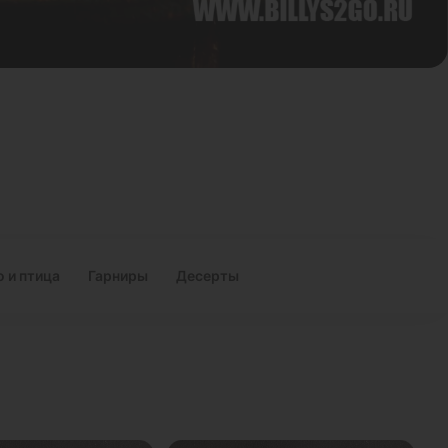
 и птица
Гарниры
Десерты