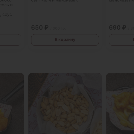
соль и
, соус
650 ₽
690 ₽
/ 300 гр.
/ 3
В корзину