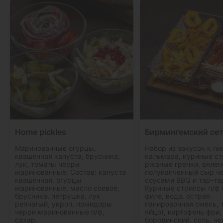
Home pickles
Бирмингемский се
Маринованные огурцы,
Набор из закусок к пи
квашенная капуста, брусника,
кальмара, куриные ст
лук, томаты черри
ржаные гренки, вялен
маринованные. Состав: капуста
полукапченный сыр че
квашенная, огурцы
соусами BBQ и тар-та
маринованные, масло соевое,
Куриные стрипсы п/ф 
брусника, петрушка, лук
филе, вода, острая
репчатый, укроп, помидоры
панировочная смесь, 
черри маринованные п/ф,
яйцо), картофель фри,
сахар.
бородинский, соль, ч