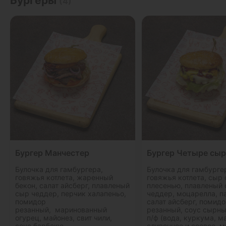
Бургеры
(4)
Бургер Манчестер
Бургер Четыре сыр
Булочка для гамбургера,
Булочка для гамбурге
говяжья котлета, жаренный
говяжья котлета, сыр 
бекон, салат айсберг, плавленый
плесенью, плавленый
сыр чеддер, перчик халапеньо,
чеддер, моцарелла, п
помидор
салат айсберг, помид
резанный, маринованный
резанный, соус сырн
огурец, майонез, свит чили,
п/ф (вода, куркума, м
соус барбекю.
сливочное и соевое, м