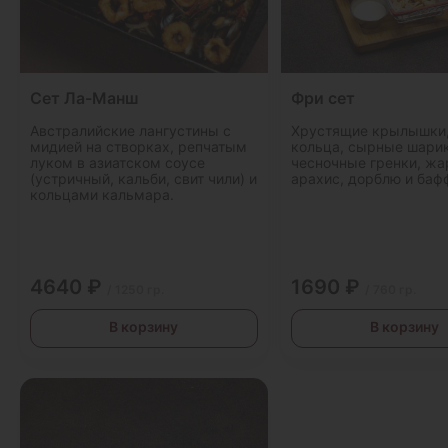
Сет Ла-Манш
Фри сет
Австралийские лангустины с
Хрустящие крылышки,
мидией на створках, репчатым
кольца, сырные шарик
луком в азиатском соусе
чесночные гренки, ж
(устричный, кальби, свит чили) и
арахис, дорблю и баф
кольцами кальмара.
4640 ₽
1690 ₽
/ 1250 гр.
/ 760 гр.
В корзину
В корзину