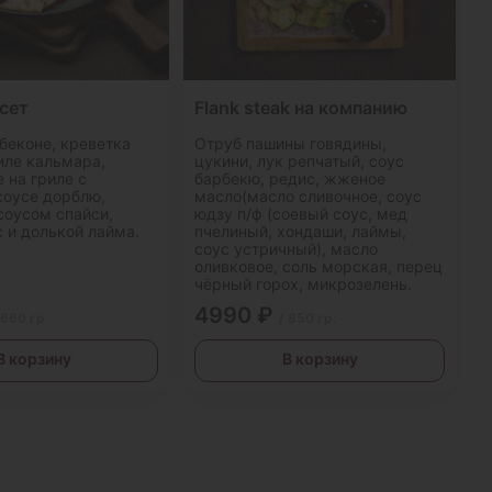
 сет
Flank steak на компанию
беконе, креветка
Отруб пашины говядины,
иле кальмара,
цукини, лук репчатый, соус
 на гриле с
барбекю, редис, жженое
соусе дорблю,
масло(масло сливочное, соус
соусом спайси,
юдзу п/ф (соевый соус, мед
 и долькой лайма.
пчелиный, хондаши, лаймы,
соус устричный), масло
оливковое, соль морская, перец
чёрный горох, микрозелень.
4990 ₽
 660 гр.
/ 850 гр.
В корзину
В корзину