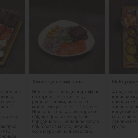
т
Ливерпульский порт
Набор мя
ву: кольца
Нерка, филе сельди, картофель
4 вида мяса
рипсы,
обжаренный картофель ,
копченая ку
ок мясо,
ржаные гренки, чесночное
свиная шея 
чел. С
масло, микрозелень. Состав –
хоспера с 
р.
Нерка п/ф, сельдь алюторская
капустой к
(куриное
п/ф, лук фиолетовый, хлеб
горчичным;
бородинский, чесночное масло
луковыми ч
темпура,
п/ф (соевое масло, чеснок),
гриль.
 хлеб
соль морская, микрозелень.
есночное