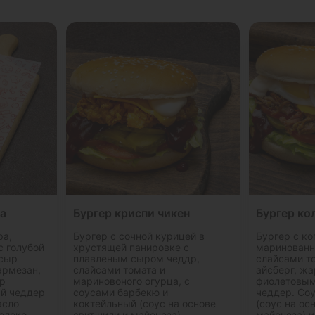
а
Бургер криспи чикен
Бургер ко
ра,
Бургер с сочной курицей в
Бургер с к
с голубой
хрустящей панировке с
маринованн
 сыр
плавленым сыром чеддр,
слайсами т
армезан,
слайсами томата и
айсберг, ж
ор
мариновоного огурца, с
фиолетовым
ый чеддер
соусами барбекю и
чеддер. Со
асло
коктейльный (соус на основе
(соус на ос
олоко,
свит чили и майонеза).
майонеза) и