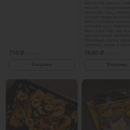
масло п/ф (масло соев
чеснок), кольца каль
(кальмар чищ., темпур
сухари панировочные)
мясо, соломка копчен
палочки, соус барбек
бенс, соус тар-тар (к
лук репчатый, майоне
бочковые, перец черн
сметана, укроп и чесн
710 ₽
1640 ₽
/ 500 гр.
/ 650 гр.
В корзину
В корзину