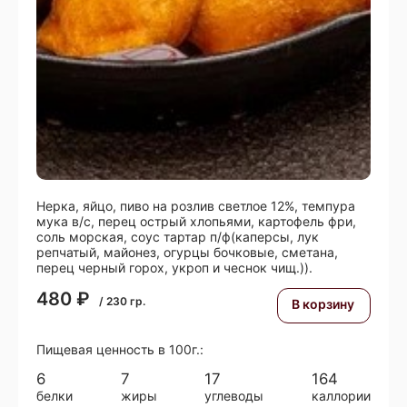
Нерка, яйцо, пиво на розлив светлое 12%, темпура
мука в/с, перец острый хлопьями, картофель фри,
соль морская, соус тартар п/ф(каперсы, лук
репчатый, майонез, огурцы бочковые, сметана,
перец черный горох, укроп и чеснок чищ.)).
480
₽
/
230
гр.
В корзину
Пищевая ценность в 100г.:
6
7
17
164
белки
жиры
углеводы
каллории