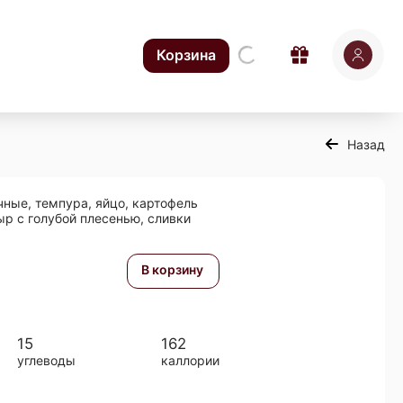
Корзина
Назад
ные, темпура, яйцо, картофель
ыр с голубой плесенью, сливки
В корзину
15
162
углеводы
каллории