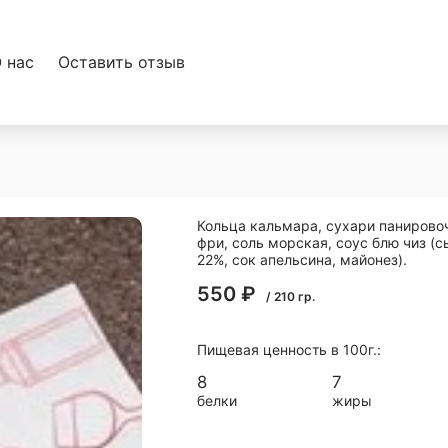
 нас
Оставить отзыв
Кольца кальмара, сухари панировоч
фри, соль морская, соус блю чиз (с
22%, сок апельсина, майонез).
550
₽
/
210
гр.
Пищевая ценность в 100г.:
8
7
белки
жиры