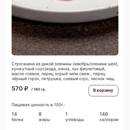
Строганина из дикой оленины (изюбрь/оленина шея),
кунжутный соус(вода, кинза, лук фиолетовый,
масло соевое, перец осрый чили свеж., перец
чёрный горох, петрушка, соевый соус, чеснок чищ.
570
₽
/
160
гр.
В корзину
Пищевая ценность в 100г.:
14
8
1
146
белки
жиры
углеводы
каллории